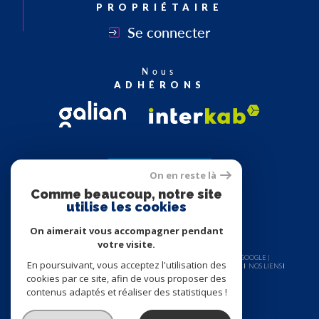
PROPRIÉTAIRE
Se connecter
Nous
ADHÉRONS
On en reste là
Comme beaucoup, notre site
utilise les cookies
On aimerait vous accompagner pendant
votre visite.
© 2026 | TOUS DROITS RÉSERVÉS | TRADUCTION POWERED BY GOOGLE |
En poursuivant, vous acceptez l'utilisation des
NOS HONORAIRES
PLAN DU SITE
MENTIONS LÉGALES
ADMIN
NOS LIENS
POLITIQUE RGPD
COOKIES
cookies par ce site, afin de vous proposer des
contenus adaptés et réaliser des statistiques !