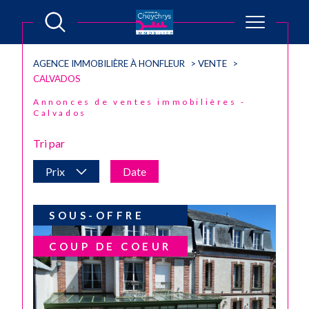
AGENCE IMMOBILIÈRE À HONFLEUR
VENTE
CALVADOS
Annonces de ventes immobilières -
Calvados
Tri par
Prix
Date
SOUS-OFFRE
COUP DE COEUR