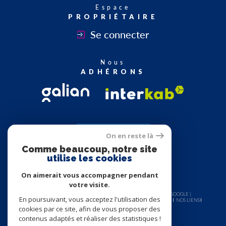
Espace
PROPRIÉTAIRE
Se connecter
Nous
ADHÉRONS
On en reste là
Comme beaucoup, notre site
utilise les cookies
On aimerait vous accompagner pendant
votre visite.
© 2026 | TOUS DROITS RÉSERVÉS | TRADUCTION POWERED BY GOOGLE |
En poursuivant, vous acceptez l'utilisation des
NOS HONORAIRES
PLAN DU SITE
MENTIONS LÉGALES
ADMIN
NOS LIENS
POLITIQUE RGPD
COOKIES
cookies par ce site, afin de vous proposer des
contenus adaptés et réaliser des statistiques !