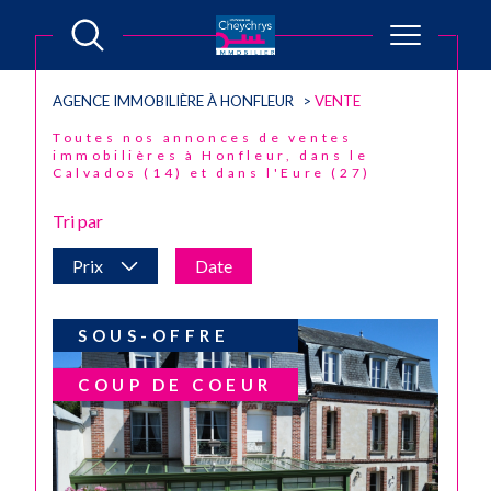
AGENCE IMMOBILIÈRE À HONFLEUR
VENTE
Toutes nos annonces de ventes
immobilières à Honfleur, dans le
Calvados (14) et dans l'Eure (27)
Tri par
Prix
Date
SOUS-OFFRE
COUP DE COEUR