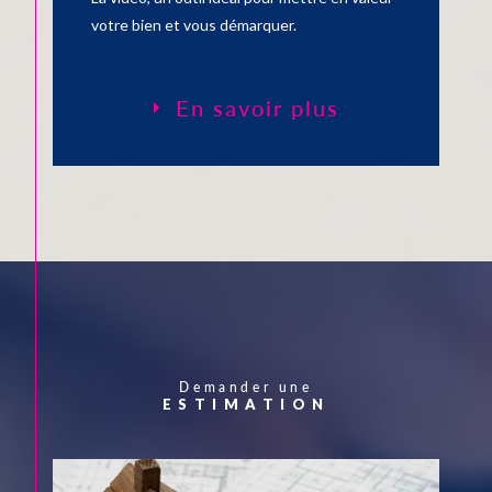
bénéficierez d'un suivi attentif et efficace. Je suis
à
votre bien et vous démarquer.
l'écoute
de mes clients, toujours
disponible
pour
répondre à vos questions et vous accompagner tout
au long du processus immobilier.
En savoir plus
Votre satisfaction est ma priorité absolue, et je
m'engage à vous offrir un service de qualité
supérieure.
Faites-moi confiance pour tous vos
projets
immobiliers à Honfleur, dans le Calvados et
dans l'Eure
.
Contactez-moi dès maintenant pour discuter de vos
besoins et commencer ensemble notre parcours
vers la réalisation de vos objectifs immobiliers. Je
suis impatiente de travailler avec vous et de vous
aider à concrétiser vos projets.
Demander une
ESTIMATION