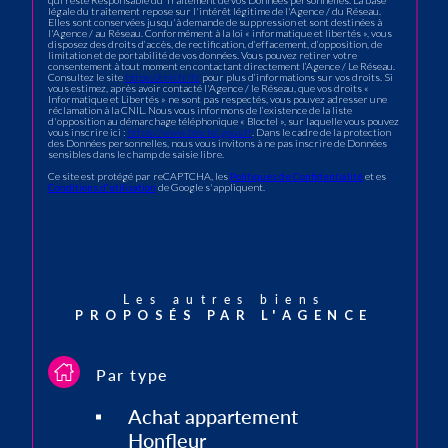
qui reste Responsable du Traitement de vos Données personnelles. La base
légale du traitement repose sur l'intérêt légitime de l'Agence / du Réseau.
Elles sont conservées jusqu'à demande de suppression et sont destinées à
l'Agence / au Réseau. Conformément à la loi « informatique et libertés », vous
disposez des droits d’accès, de rectification, d’effacement, d’opposition, de
limitation et de portabilité de vos données. Vous pouvez retirer votre
consentement à tout moment en contactant directement l’Agence / Le Réseau.
Consultez le site
https://cnil.fr/fr
pour plus d’informations sur vos droits. Si
vous estimez, après avoir contacté l'Agence / le Réseau, que vos droits «
Informatique et Libertés » ne sont pas respectés, vous pouvez adresser une
réclamation à la CNIL. Nous vous informons de l’existence de la liste
d'opposition au démarchage téléphonique « Bloctel », sur laquelle vous pouvez
vous inscrire ici :
https://www.bloctel.gouv.fr
. Dans le cadre de la protection
des Données personnelles, nous vous invitons à ne pas inscrire de Données
sensibles dans le champ de saisie libre.
Ce site est protégé par reCAPTCHA, les
Politiques de Confidentialité
et es
Conditions d'utilisation
de Google s'appliquent.
Les autres biens
PROPOSÉS PAR L'AGENCE
Par type
Achat appartement
Honfleur