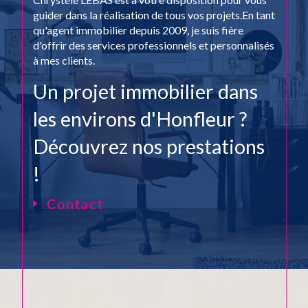
guider dans la réalisation de tous vos projets.En tant
qu'agent immobilier depuis 2009, je suis fière
d'offrir des services professionnels et personnalisés
à mes clients.
Un projet immobilier dans
les environs d'Honfleur ?
Découvrez nos prestations
!
Contact
Si vous envisagez de vendre un bien immobilier à
Honfleur, vous pouvez compter sur moi pour vous
accompagner tout au long du processus. En tant
qu'agence immobilière indépendante, je mets
l'accent sur une approche chaleureuse et familiale.
Réaliser une transaction