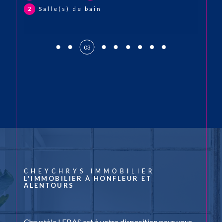
Salle(s) de bain
2
03
CHEYCHRYS IMMOBILIER
L'IMMOBILIER À HONFLEUR ET
ALENTOURS
Chrystèle LEBAS est à votre disposition pour vous