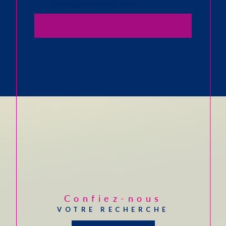
Encore grand merci à elle.
11 / 03 / 2026
CHRISTIANE B.
Excellent accueil bonne
compréhension de la recherche
excellent accompagnement pour
l'ensemble des démarches
accompagnement exceptionnel et
travail de Qualité
Confiez-nous
VOTRE RECHERCHE