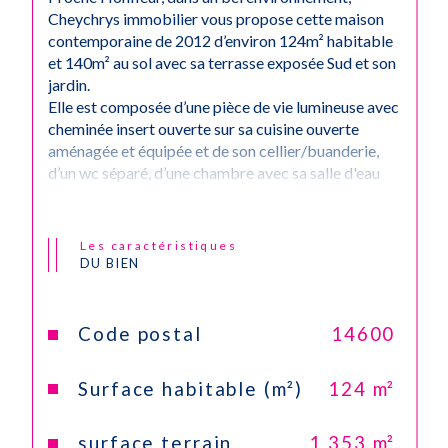
Cheychrys immobilier vous propose cette maison
contemporaine de 2012 d’environ 124m² habitable
et 140m² au sol avec sa terrasse exposée Sud et son
jardin.
Elle est composée d’une pièce de vie lumineuse avec
cheminée insert ouverte sur sa cuisine ouverte
aménagée et équipée et de son cellier/buanderie,
d’un wc séparé, d’une chambre avec sa salle d'eau
privative.
A l’étage : un palier mezzanine bureau desservant un
Wc séparé, Deux chambres, une salle de bains, une
Les caractéristiques
4ème chambre de 20m² à aménager.
DU BIEN
Un garage et deux emplacements de parking
complète ce bien.
Le tout sur un terrain clos de 1353m² .
Code postal
14600
Une trés belle opportunité s'offre à vous !
Nous vous rappelons que suite à l'article l.561-5 du
Surface habitable (m²)
124 m²
code monétaire et financier, la copie de la carte
d'identité de tous les visiteurs vous sera demandée
avant la visite.Les informations sur les risques
surface terrain
1 353 m²