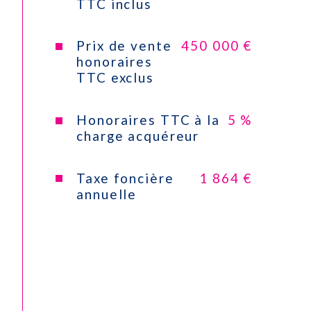
TTC inclus
Type de cuisine
Equipée
CONTACT
Prix de vente
450 000 €
Mode de chauffage
Electrique
honoraires
TTC exclus
Type de
Convecteur
chauffage
Honoraires TTC à la
5 %
charge acquéreur
Format de
Individuel
chauffage
Taxe foncière
1 864 €
annuelle
Terrasse
OUI
Nombre de garage
1
Nombre de parking
2