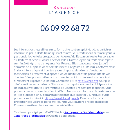
contacter
L'AGENCE
06 09 92 68 72
Les informations recueillies sur ce formulaire sont enregistrées dans un fichier
informatisé par La Boite Immo agissant comme Sous-traitant du traitement pour la
gestion de la clientèle/prospects de l'Agence / du Réseau qui reste Responsable
du Traitement de vos Données personnelles. La base légale du traitement repose
sur l'intérêt légitime de l'Agence / du Réseau. Elles sont conservées jusqu'à
demande de suppression et sont destinées à l'Agence / au Réseau. Conformément
à la loi « informatique et libertés », vous disposez des droits d’accès, de
rectification, d’effacement, d’opposition, de limitation et de portabilité de vos
données. Vous pouvez retirer votre consentement à tout moment en contactant
directement l’Agence / Le Réseau. Consultez le site
https://cnil.fr/fr
pour plus
d’informations sur vos droits. Si vous estimez, après avoir contacté l'Agence / le
Réseau, que vos droits « Informatique et Libertés » ne sont pas respectés, vous
pouvez adresser une réclamation à la CNIL. Nous vous informons de l’existence de
la liste d'opposition au démarchage téléphonique « Bloctel », sur laquelle vous
pouvez vous inscrire ici :
https://www.bloctel.gouv.fr
. Dans le cadre de la
protection des Données personnelles, nous vous invitons à ne pas inscrire de
Données sensibles dans le champ de saisie libre.
Ce site est protégé par reCAPTCHA, les
Politiques de Confidentialité
et es
Conditions d'utilisation
de Google s'appliquent.