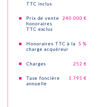
CONTACT
TTC inclus
Cuisine
Américaine
Prix de vente
240 000 €
Type de cuisine
Equipée
honoraires
TTC exclus
Mode de chauffage
Electrique
Honoraires TTC à la
5 %
Type de
Convecteur
charge acquéreur
chauffage
Format de
Individuel
Charges
252 €
chauffage
Taxe foncière
1 795 €
Interphone
OUI
annuelle
Balcon
OUI