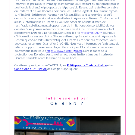
informatisé par La Boite Immo agissant comme Sous-traitant du traitement pour la
gestion de la clientèle/prospects de l'Agence / du Réseau qui reste Responsable
du Traitement de vos Données personnelles. La base légale du traitement repose
sur l'intérêt légitime de l'Agence / du Réseau. Elles sont conservées jusqu'à
demande de suppression et sont destinées à l'Agence / au Réseau. Conformément
à la loi « informatique et libertés », vous disposez des droits d’accès, de
rectification, d’effacement, d’opposition, de limitation et de portabilité de vos
données. Vous pouvez retirer votre consentement à tout moment en contactant
directement l’Agence / Le Réseau. Consultez le site
https://cnil.fr/fr
pour plus
d’informations sur vos droits. Si vous estimez, après avoir contacté l'Agence / le
Réseau, que vos droits « Informatique et Libertés » ne sont pas respectés, vous
pouvez adresser une réclamation à la CNIL. Nous vous informons de l’existence de
la liste d'opposition au démarchage téléphonique « Bloctel », sur laquelle vous
pouvez vous inscrire ici :
https://www.bloctel.gouv.fr
. Dans le cadre de la
protection des Données personnelles, nous vous invitons à ne pas inscrire de
Données sensibles dans le champ de saisie libre.
Ce site est protégé par reCAPTCHA, les
Politiques de Confidentialité
et es
Conditions d'utilisation
de Google s'appliquent.
Intéressé(e) par
CE BIEN ?