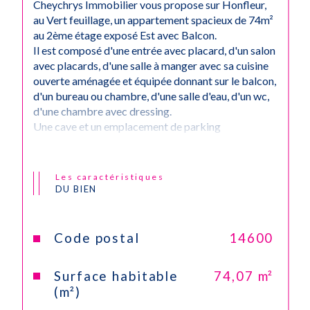
Cheychrys Immobilier vous propose sur Honfleur,
au Vert feuillage, un appartement spacieux de 74m²
au 2ème étage exposé Est avec Balcon.
Il est composé d'une entrée avec placard, d'un salon
avec placards, d'une salle à manger avec sa cuisine
ouverte aménagée et équipée donnant sur le balcon,
d'un bureau ou chambre, d'une salle d'eau, d'un wc,
d'une chambre avec dressing.
Une cave et un emplacement de parking
complètent ce bien.
Copropriété de 159 Lots - Charges annuels de 3
024 Euros.
Les caractéristiques
Nous vous rappelons que suite à l'article l.561-5 du
DU BIEN
code monétaire et financier, la copie de la carte
d'identité de tous les visiteurs vous sera demandée
avant la visite.Les informations sur les risques
Code postal
14600
auxquels ce bien est exposé sont disponibles sur le
site Géorisques :
www.georisques.gouv.fr
.
Surface habitable
74,07 m²
(m²)