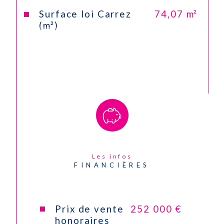
Surface loi Carrez
74,07 m²
(m²)
Nombre de chambre(s)
2
Nombre de pièces
3
Etage
2
Nombre de niveaux
1
Les infos
Ascenseur
NON
FINANCIÈRES
Vue
Dégagée
Prix de vente
252 000 €
Nb de salle d'eau
1
honoraires