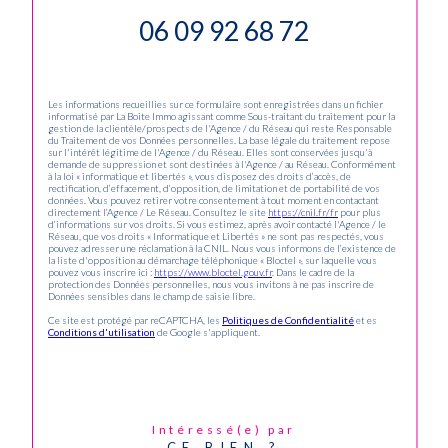
06 09 92 68 72
Les informations recueillies sur ce formulaire sont enregistrées dans un fichier
informatisé par La Boite Immo agissant comme Sous-traitant du traitement pour la
gestion de la clientèle/prospects de l'Agence / du Réseau qui reste Responsable
du Traitement de vos Données personnelles. La base légale du traitement repose
sur l'intérêt légitime de l'Agence / du Réseau. Elles sont conservées jusqu'à
demande de suppression et sont destinées à l'Agence / au Réseau. Conformément
à la loi « informatique et libertés », vous disposez des droits d’accès, de
rectification, d’effacement, d’opposition, de limitation et de portabilité de vos
données. Vous pouvez retirer votre consentement à tout moment en contactant
directement l’Agence / Le Réseau. Consultez le site
https://cnil.fr/fr
pour plus
d’informations sur vos droits. Si vous estimez, après avoir contacté l'Agence / le
Réseau, que vos droits « Informatique et Libertés » ne sont pas respectés, vous
pouvez adresser une réclamation à la CNIL. Nous vous informons de l’existence de
la liste d'opposition au démarchage téléphonique « Bloctel », sur laquelle vous
pouvez vous inscrire ici :
https://www.bloctel.gouv.fr
. Dans le cadre de la
protection des Données personnelles, nous vous invitons à ne pas inscrire de
Données sensibles dans le champ de saisie libre.
Ce site est protégé par reCAPTCHA, les
Politiques de Confidentialité
et es
Conditions d'utilisation
de Google s'appliquent.
Intéressé(e) par
CE BIEN ?