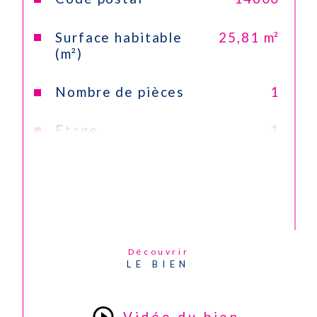
Surface habitable
25,81 m²
(m²)
Nombre de pièces
1
Etage
1
Vue
Citadine
Nb de salle de bains
1
Cuisine
Kitchenette
Découvrir
LE BIEN
Type de cuisine
Equipée
Mode de chauffage
Electrique
Vidéo du bien