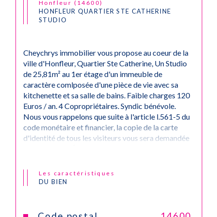
Honfleur (14600)
HONFLEUR QUARTIER STE CATHERINE
STUDIO
Cheychrys immobilier vous propose au coeur de la
ville d'Honfleur, Quartier Ste Catherine, Un Studio
de 25,81m² au 1er étage d'un immeuble de
caractère comlposée d'une pièce de vie avec sa
kitchenette et sa salle de bains. Faible charges 120
Euros / an. 4 Copropriétaires. Syndic bénévole.
Nous vous rappelons que suite à l'article l.561-5 du
code monétaire et financier, la copie de la carte
d'identité de tous les visiteurs vous sera demandée
avant la visite. État des risques et pollutions Les
informations sur les risques auxquels ce bien est
exposé sont disponibles sur le site Géorisques :
Les caractéristiques
www.georisques.gouv.fr
DU BIEN
Code postal
14600