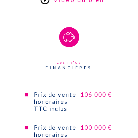
Type de
Convecteur
chauffage
Format de
Individuel
chauffage
CONTACT
Exposition
Nord-Ouest
Les infos
FINANCIÈRES
Année de construction
1900
Copropriété
NON
Prix de vente
106 000 €
honoraires
TTC inclus
Quote Part annuelle des
110 €
charges
Prix de vente
100 000 €
honoraires