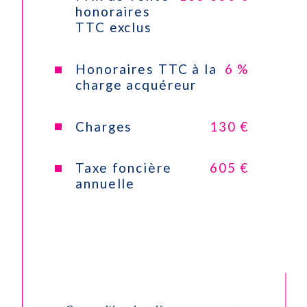
Nombre de parking
1
honoraires
TTC exclus
Exposition
Sud-Est
Honoraires TTC à la
6 %
Année de construction
2009
charge acquéreur
Copropriété
OUI
Charges
130 €
nombre de lots
56
Taxe foncière
605 €
Quote Part annuelle
1 560 €
annuelle
des charges
plan de sauvegarde
NON
statut
pas de procédure en
du
cours
syndic