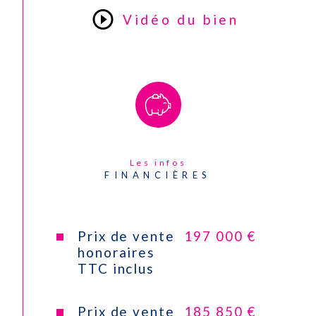
Nb de salle de bains
1
Vidéo du bien
Cuisine
Séparée
Mode de chauffage
Electrique
CONTACT
Type de
Convecteur
chauffage
Les infos
FINANCIÈRES
Format de
Individuel
chauffage
Prix de vente
197 000 €
Interphone
OUI
honoraires
TTC inclus
Balcon
OUI
Prix de vente
185 850 €