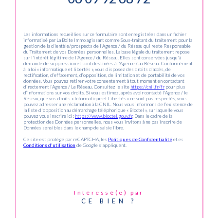
Les informations recueillies sur ce formulaire sont enregistrées dans un fichier
informatisé par La Boite Immo agissant comme Sous-traitant du traitement pour la
gestion de la clientèle/prospects de l'Agence / du Réseau qui reste Responsable
du Traitement de vos Données personnelles. La base légale du traitement repose
sur l'intérêt légitime de l'Agence / du Réseau. Elles sont conservées jusqu'à
demande de suppression et sont destinées à l'Agence / au Réseau. Conformément
à la loi « informatique et libertés », vous disposez des droits d’accès, de
rectification, d’effacement, d’opposition, de limitation et de portabilité de vos
données. Vous pouvez retirer votre consentement à tout moment en contactant
directement l’Agence / Le Réseau. Consultez le site
https://cnil.fr/fr
pour plus
d’informations sur vos droits. Si vous estimez, après avoir contacté l'Agence / le
Réseau, que vos droits « Informatique et Libertés » ne sont pas respectés, vous
pouvez adresser une réclamation à la CNIL. Nous vous informons de l’existence de
la liste d'opposition au démarchage téléphonique « Bloctel », sur laquelle vous
pouvez vous inscrire ici :
https://www.bloctel.gouv.fr
. Dans le cadre de la
protection des Données personnelles, nous vous invitons à ne pas inscrire de
Données sensibles dans le champ de saisie libre.
Ce site est protégé par reCAPTCHA, les
Politiques de Confidentialité
et es
Conditions d'utilisation
de Google s'appliquent.
Intéressé(e) par
CE BIEN ?