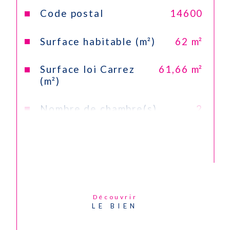
avant la visite.Les informations sur les risques
Code postal
14600
auxquels ce bien est exposé sont disponibles sur le
site Géorisques :
www.georisques.gouv.fr
. Contact
Surface habitable (m²)
62 m²
Chrystèle LEBAS 06 09 92 68 72 - www.cheychrys-
immobilier.com
Surface loi Carrez
61,66 m²
(m²)
Nombre de chambre(s)
2
Nombre de pièces
3
Etage
1
Ascenseur
NON
Découvrir
LE BIEN
Vue
Dégagée