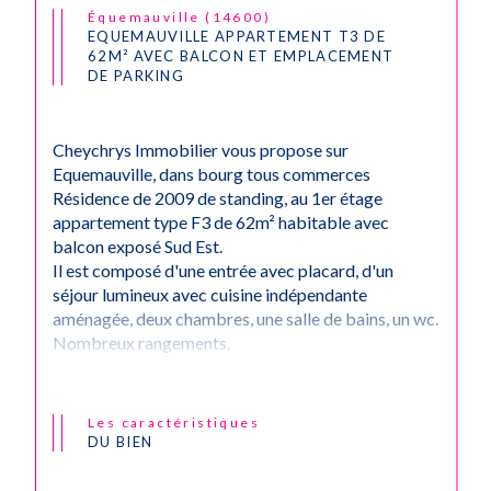
Équemauville (14600)
EQUEMAUVILLE APPARTEMENT T3 DE
62M² AVEC BALCON ET EMPLACEMENT
DE PARKING
Cheychrys Immobilier vous propose sur
Equemauville, dans bourg tous commerces
Résidence de 2009 de standing, au 1er étage
appartement type F3 de 62m² habitable avec
balcon exposé Sud Est.
Il est composé d'une entrée avec placard, d'un
séjour lumineux avec cuisine indépendante
aménagée, deux chambres, une salle de bains, un wc.
Nombreux rangements.
Emplacement parking privatif .
Copropriété de 28 Lots - Charges de 1 560 Euros
/an.
Les caractéristiques
Nous vous rappelons que suite à l'article l.561-5 du
DU BIEN
code monétaire et financier, la copie de la carte
d'identité de tous les visiteurs vous sera demandée