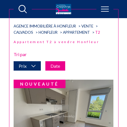
AGENCE IMMOBILIÈRE À HONFLEUR
VENTE
CALVADOS
HONFLEUR
APPARTEMENT
T2
Appartement T2 à vendre Honfleur
Tri par
Prix
Date
NOUVEAUTÉ